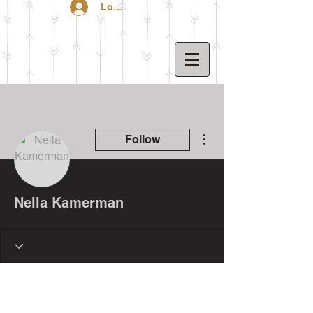
Log In
More actions
Follow
Nella Kamerman